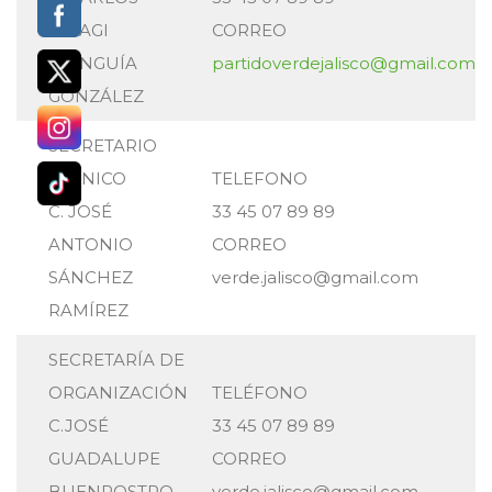
MIYAGI
CORREO
MUNGUÍA
partidoverdejalisco@gmail.com
GONZÁLEZ
SECRETARIO
TÉCNICO
TELEFONO
C. JOSÉ
33 45 07 89 89
ANTONIO
CORREO
SÁNCHEZ
verde.jalisco@gmail.com
RAMÍREZ
SECRETARÍA DE
ORGANIZACIÓN
TELÉFONO
C.JOSÉ
33 45 07 89 89
GUADALUPE
CORREO
BUENROSTRO
verde.jalisco@gmail.com